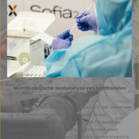
Microbiologische swabanalyse van luchtkanalen
Ventilatiesystemen spelen een cruciale rol in het beheersen
van de binnenluchtkwaliteit in gebouwen. Naast
stofaccumulatie kunnen luchtkanalen ook fungeren als
reservoir voor microbiologische contaminanten zoals
bacteriën, schimmels en gisten. Om deze microbiologische