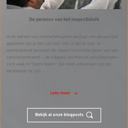
De paradox van het inspectieluik
In de wereld van ventilatiehygiëne bestaat een gevaarlijke
aanname: als je het vuil niet ziet, is het er niet. In
werkelijkheid bevinden de meest risicovolle zones van een
ventilatienetwerk – de kleppen, bochten en geluiddempers –
zich vaak in “black boxes” die nooit ontworpen zijn om
bereikbaar te zijn.
Lees meer
Bekijk al onze blogposts