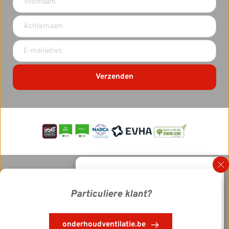
Verzenden
Contact opnemen?
Privacyverklaring (EU)
Wij helpen jou graag verder! 
Particuliere klant?
© Copyright - Hamster Cleaning 2025
089 39 19 89
onderhoudventilatie.be