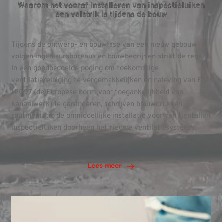
Waarom het vooraf installeren van inspectieluiken
een valstrik is tijdens de bouw
Tijdens de ontwerp- en bouwfase van een nieuw gebouw
volgen ingenieursbureaus en bouwbedrijven strikt de regels.
In een goedbedoelde poging om toekomstige
ventilatiereiniging te vergemakkelijken en naleving van EN
12097 (de Europese norm voor toegankelijkheid van
kanaalwerk) te garanderen, schrijven blauwdrukken
routinematig de onmiddellijke installatie voor van tientallen
inspectieluiken doorheen het nieuwe ventilatiesysteem.
Lees meer